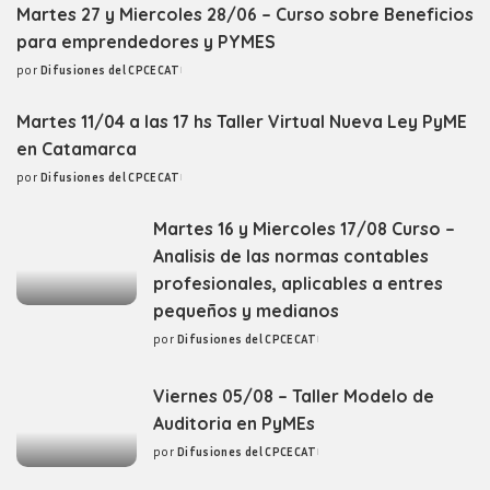
Martes 27 y Miercoles 28/06 – Curso sobre Beneficios
para emprendedores y PYMES
por
Difusiones del CPCECAT
Posted
by
Martes 11/04 a las 17 hs Taller Virtual Nueva Ley PyME
en Catamarca
por
Difusiones del CPCECAT
Posted
by
Martes 16 y Miercoles 17/08 Curso –
Analisis de las normas contables
profesionales, aplicables a entres
pequeños y medianos
por
Difusiones del CPCECAT
Posted
by
Viernes 05/08 – Taller Modelo de
Auditoria en PyMEs
por
Difusiones del CPCECAT
Posted
by