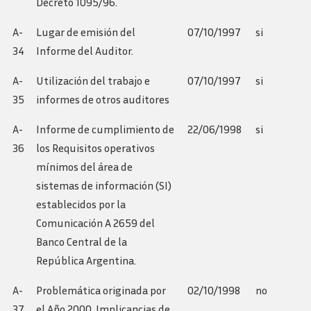
Decreto 1095/96.
A-
Lugar de emisión del
07/10/1997
si
34
Informe del Auditor.
A-
Utilización del trabajo e
07/10/1997
si
35
informes de otros auditores
A-
Informe de cumplimiento de
22/06/1998
si
36
los Requisitos operativos
mínimos del área de
sistemas de información (SI)
establecidos por la
Comunicación A 2659 del
Banco Central de la
República Argentina.
A-
Problemática originada por
02/10/1998
no
37
el Año 2000  Implicancias de