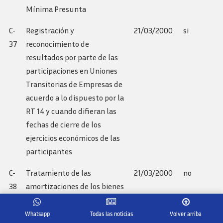
Mínima Presunta
C-
Registración y
21/03/2000
si
37
reconocimiento de
resultados por parte de las
participaciones en Uniones
Transitorias de Empresas de
acuerdo a lo dispuesto por la
RT 14 y cuando difieran las
fechas de cierre de los
ejercicios económicos de las
participantes
C-
Tratamiento de las
21/03/2000
no
38
amortizaciones de los bienes
de uso revaluados
técnicamente y
Whatsapp
Todas las noticias
Volver arriba