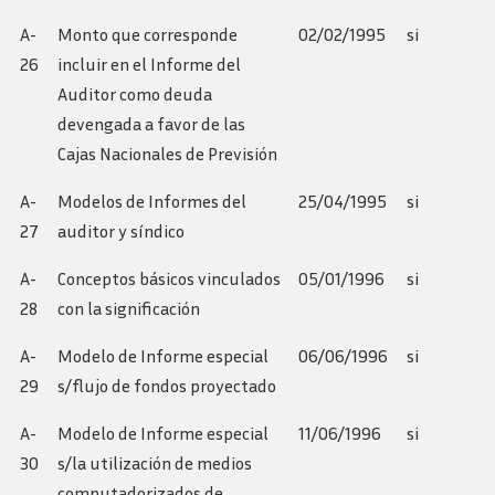
A-
Monto que corresponde
02/02/1995
si
26
incluir en el Informe del
Auditor como deuda
devengada a favor de las
Cajas Nacionales de Previsión
A-
Modelos de Informes del
25/04/1995
si
27
auditor y síndico
A-
Conceptos básicos vinculados
05/01/1996
si
28
con la significación
A-
Modelo de Informe especial
06/06/1996
si
29
s/flujo de fondos proyectado
A-
Modelo de Informe especial
11/06/1996
si
30
s/la utilización de medios
computadorizados de