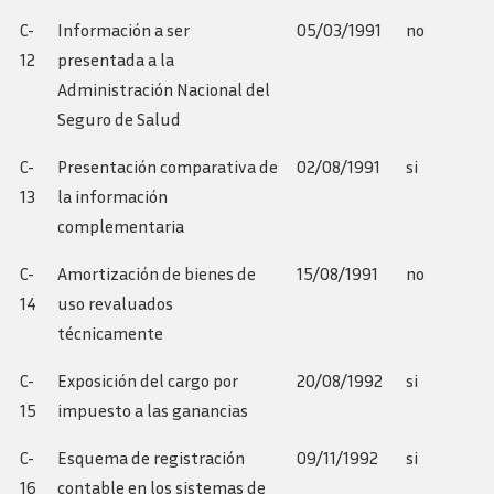
C-
Información a ser
05/03/1991
no
12
presentada a la
Administración Nacional del
Seguro de Salud
C-
Presentación comparativa de
02/08/1991
si
13
la información
complementaria
C-
Amortización de bienes de
15/08/1991
no
14
uso revaluados
técnicamente
C-
Exposición del cargo por
20/08/1992
si
15
impuesto a las ganancias
C-
Esquema de registración
09/11/1992
si
16
contable en los sistemas de