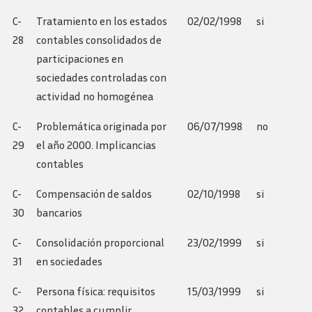
C-
Tratamiento en los estados
02/02/1998
si
28
contables consolidados de
participaciones en
sociedades controladas con
actividad no homogénea
C-
Problemática originada por
06/07/1998
no
29
el año 2000. Implicancias
contables
C-
Compensación de saldos
02/10/1998
si
30
bancarios
C-
Consolidación proporcional
23/02/1999
si
31
en sociedades
C-
Persona física: requisitos
15/03/1999
si
32
contables a cumplir