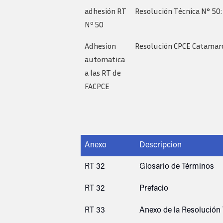
adhesión RT
Resolución Técnica N° 50:
Nº 50
Adhesion
Resolución CPCE Catama
automatica
a las RT de
FACPCE
Anexo
Descripcion
RT 32
Glosario de Términos
RT 32
Prefacio
RT 33
Anexo de la Resolución