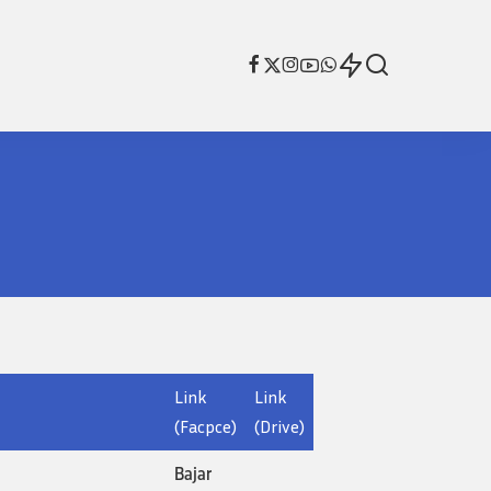
Mas
Honorarios en la justicia
SFAP
Código de ética unificado
Mas
Honorarios en la justicia
SFAP
Código de ética unificado
Link
Link
(Facpce)
(Drive)
Bajar