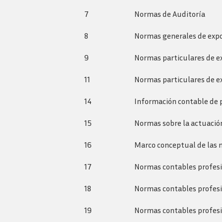
7
Normas de Auditoría
8
Normas generales de expo
9
Normas particulares de ex
11
Normas particulares de ex
14
Información contable de 
15
Normas sobre la actuación
16
Marco conceptual de las n
17
Normas contables profesio
18
Normas contables profesio
19
Normas contables profesion