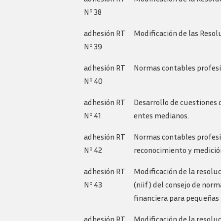
Nº 38
adhesión RT
Modificación de las Reso
Nº 39
adhesión RT
Normas contables profesion
Nº 40
adhesión RT
Desarrollo de cuestiones 
Nº 41
entes medianos.
adhesión RT
Normas contables profesio
Nº 42
reconocimiento y medició
adhesión RT
Modificación de la resolu
Nº 43
(niif) del consejo de norm
financiera para pequeñas 
adhesión RT
Modificación de la resoluc