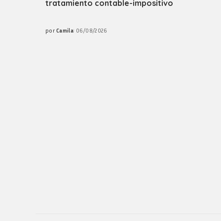
tratamiento contable-impositivo
by
por
Camila
06/08/2026
Posted
by