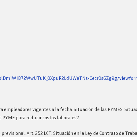
Revista consejo al dia
-cumplDm1W1B72WwUTuK_0XpuR2LdUWaTNs-Cecr0s6Zg9g/viewfor
 empleadores vigentes a la fecha. Situación de las PYMES. Situac
e PYME para reducir costos laborales?
previsional. Art. 252 LCT. Situación en la Ley de Contrato de Trabaj