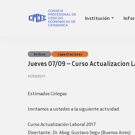
Nuestro Consejo
Mat
Institución
Info
Historia
Red 
Autoridades
Requ
matr
Comisiones
Jov
Ley de creacion
prof
Nuestro Consejo
Mat
Archivo
Capacitaciones
Transparencia
Fond
Jueves 07/09 – Curso Actualizacion 
Comisiones directivas
Historia
Red 
Bols
anteriores
Autoridades
Requ
01/09/2017
Presidentes
matr
Comisiones
Anteriores
Jov
Ley de creacion
Logos y guia de
prof
Estimados Colegas:
marca
Transparencia
Fond
Comisiones directivas
Invitamos a ustedes a la siguiente actividad:
Bols
anteriores
Presidentes
Curso Actualización Laboral 2017
Anteriores
Disertante:: Dr. Abog. Gustavo Segu (Buenos Aires)