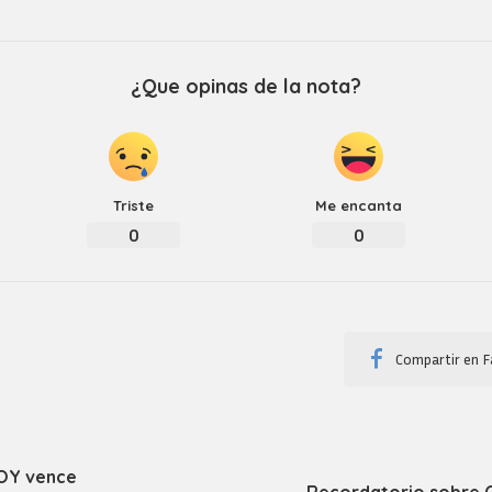
¿Que opinas de la nota?
Triste
Me encanta
0
0
Compartir en 
HOY vence
Recordatorio sobre O