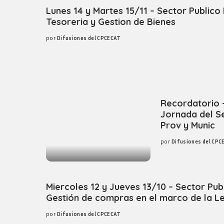
Lunes 14 y Martes 15/11 – Sector Publico
Tesoreria y Gestion de Bienes
por
Difusiones del CPCECAT
Posted
by
Recordatorio 
Jornada del S
Prov y Munic
por
Difusiones del CPC
Posted
by
Miercoles 12 y Jueves 13/10 – Sector Pub
Gestión de compras en el marco de la L
por
Difusiones del CPCECAT
Posted