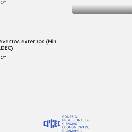
ECAT
 eventos externos (Min
ADEC)
ECAT