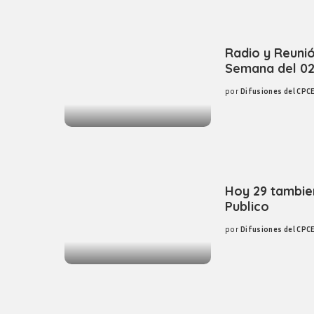
Logos y guia de
marca
Radio y Reuni
Semana del 02
por
Difusiones del CPC
Posted
by
Hoy 29 tambie
Publico
por
Difusiones del CPC
Posted
by