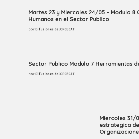
by
Martes 23 y Miercoles 24/05 – Modulo 8 
Humanos en el Sector Publico
por
Difusiones del CPCECAT
Posted
by
Sector Publico Modulo 7 Herramientas d
por
Difusiones del CPCECAT
Posted
by
Miercoles 31/
estrategica d
Organizacione