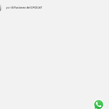
por
Difusiones del CPCECAT
Posted
by