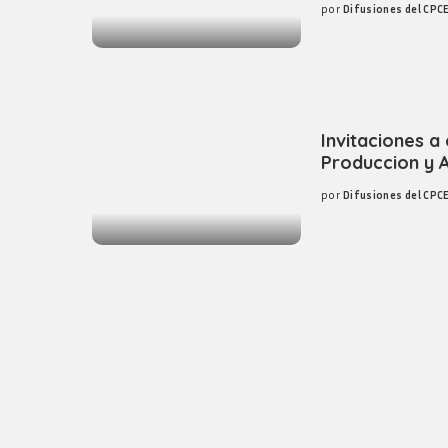
por
Difusiones del CPC
Posted
by
Invitaciones a
Produccion y 
por
Difusiones del CPC
Posted
by