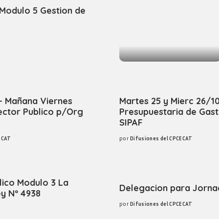
 Modulo 5 Gestion de
– Mañana Viernes
Martes 25 y Mierc 26/1
ector Publico p/Org
Presupuestaria de Gast
SIPAF
ECAT
por
Difusiones del CPCECAT
Posted
by
lico Modulo 3 La
Delegacion para Jorna
ey Nº 4938
por
Difusiones del CPCECAT
Posted
by