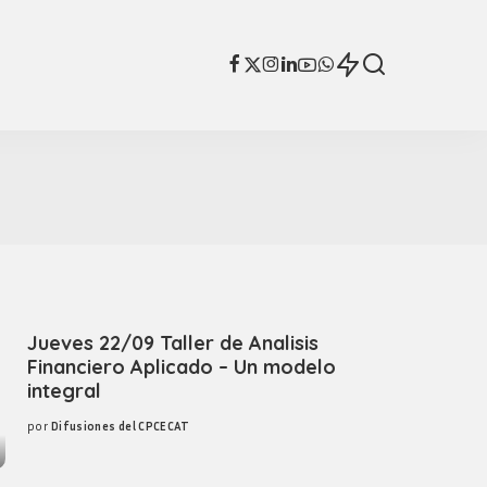
Mas
Honorarios en la
justicia
SFAP
Código de ética
unificado
Mas
Honorarios en la
justicia
SFAP
Código de ética
unificado
Jueves 22/09 Taller de Analisis
Financiero Aplicado – Un modelo
integral
por
Difusiones del CPCECAT
Posted
by