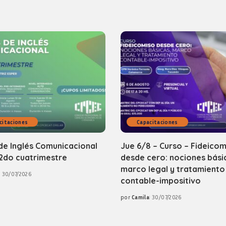
citaciones
Capacitaciones
de Inglés Comunicacional
Jue 6/8 – Curso – Fideicom
2do cuatrimestre
desde cero: nociones bási
marco legal y tratamiento
30/07/2026
contable-impositivo
por
Camila
30/07/2026
Posted
by