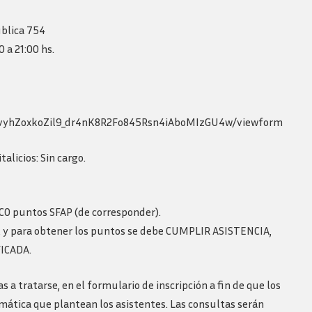
Revista consejo al dia
ública 754
 a 21:00 hs.
7idvyhZoxkoZil9_dr4nK8R2Fo845Rsn4iAboMIzGU4w/viewform
talicios: Sin cargo.
NCO puntos SFAP (de corresponder).
P, y para obtener los puntos se debe CUMPLIR ASISTENCIA,
ICADA.
tratarse, en el formulario de inscripción a fin de que los
mática que plantean los asistentes. Las consultas serán