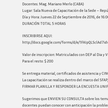
Logos y guia de
Docentes: Mag. Mariano Merlo (CABA)
marca
Lugar: Sala Nueva de Capacitación de la Sede – Rep
Día y Hora: Jueves 22 de Septiembre de 2016, de 16:00
DURACIÓN TOTAL 5 HORAS
INSCRIBIRSE AQUI:
http://docs.google.com/forms/d/e/1FAIpQLSclAd
Valor de inscripcion: Matriculados con DEP al Dia y Vi
Para el resto: $ 200
Se entrega material, certificados de asistencia y CI
La capacitación se realiza dentro del marco del SFA
FIRMAR PLANILLA Y RESPONDER LA ENCUESTA UNIF
Sugerimos que ENVIEN SU CONSULTA sobre los temas a 
docentes puedan conocer con anticipación la proble