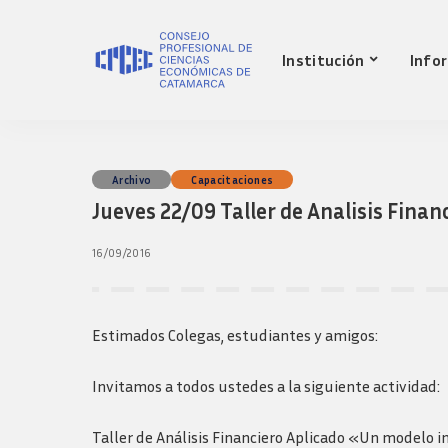
Nuestro Consejo
Mat
Institución
Info
Historia
Red 
Autoridades
Requ
matr
Comisiones
Jov
Ley de creacion
prof
Nuestro Consejo
Mat
Archivo
Capacitaciones
Transparencia
Fond
Jueves 22/09 Taller de Analisis Fina
Comisiones directivas
Historia
Red 
Bols
anteriores
Autoridades
Requ
16/09/2016
Presidentes
matr
Comisiones
Anteriores
Jov
Ley de creacion
Logos y guia de
prof
marca
Transparencia
Estimados Colegas, estudiantes y amigos:
Fond
Comisiones directivas
Bols
anteriores
Invitamos a todos ustedes a la siguiente actividad:
Presidentes
Anteriores
Taller de Análisis Financiero Aplicado «Un modelo i