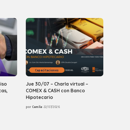
Capacitaciones
iso
Jue 30/07 – Charla virtual –
cas,
COMEX & CASH con Banco
Hipotecario
por
Camila
22/07/2026
Posted
by