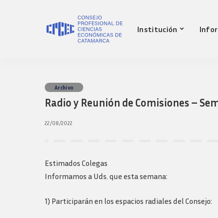
Nuestro Consejo
Mat
Institución
Info
Historia
Red 
Autoridades
Requ
matr
Comisiones
Jov
Ley de creacion
prof
Nuestro Consejo
Mat
Archivo
Transparencia
Fond
Radio y Reunión de Comisiones – Se
Comisiones directivas
Historia
Red 
Bols
anteriores
Autoridades
Requ
22/08/2022
Presidentes
matr
Comisiones
Anteriores
Jov
Ley de creacion
Logos y guia de
prof
marca
Transparencia
Estimados Colegas
Fond
Comisiones directivas
Informamos a Uds. que esta semana:
Bols
anteriores
Presidentes
1) Participarán en los espacios radiales del Consejo:
Anteriores