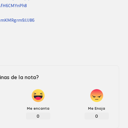
Revista consejo al dia
72AfH6CMYnPh8
GQmKMRgrm9JJJ86
nas de la nota?
Me encanta
Me Enoja
0
0