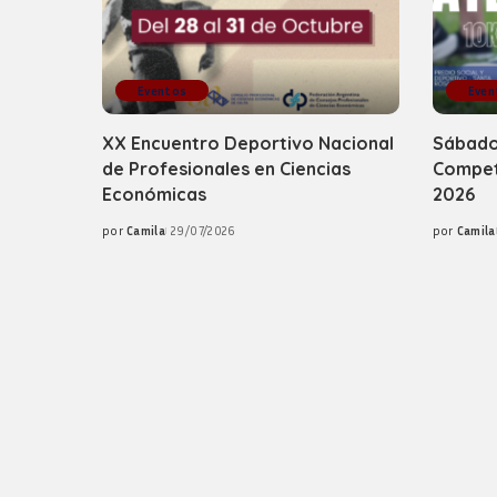
Eventos
Even
XX Encuentro Deportivo Nacional
Sábado 
de Profesionales en Ciencias
Compete
Económicas
2026
por
Camila
29/07/2026
por
Camila
Posted
Posted
by
by