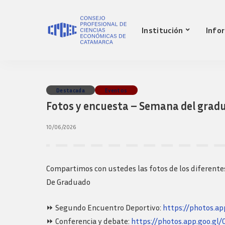
Nuestro Consejo
Mat
Institución
Info
Historia
Red 
Autoridades
Requ
matr
Comisiones
Jov
Ley de creacion
prof
Nuestro Consejo
Mat
Destacada
Eventos
Transparencia
Fond
Fotos y encuesta – Semana del grad
Comisiones directivas
Historia
Red 
Bols
anteriores
Autoridades
Requ
10/06/2026
Presidentes
matr
Comisiones
Anteriores
Jov
Ley de creacion
Logos y guia de
prof
marca
Transparencia
Compartimos con ustedes las fotos de los diferente
Fond
Comisiones directivas
De Graduado
Bols
anteriores
Presidentes
⏩ Segundo Encuentro Deportivo:
https://photos.ap
Anteriores
⏩ Conferencia y debate:
https://photos.app.goo.g