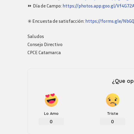
Logos y guia de
⏩ Día de Campo:
https://photos.app.goo.gl/Vf4G
marca
✳️ Encuesta de satisfacción:
https://forms.gle/Nb
Saludos
Consejo Directivo
CPCE Catamarca
¿Que opi
Lo Amo
Triste
0
0