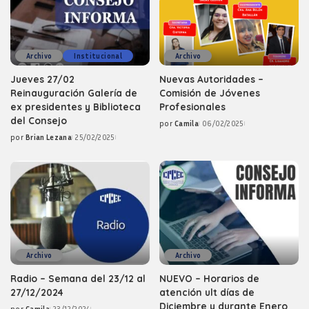
Archivo
Institucional
Archivo
Jueves 27/02
Nuevas Autoridades –
Reinauguración Galería de
Comisión de Jóvenes
ex presidentes y Biblioteca
Profesionales
del Consejo
por
Camila
06/02/2025
Posted
por
Brian Lezana
25/02/2025
by
Posted
by
Archivo
Archivo
Radio – Semana del 23/12 al
NUEVO – Horarios de
27/12/2024
atención ult días de
Diciembre y durante Enero
por
Camila
23/12/2024