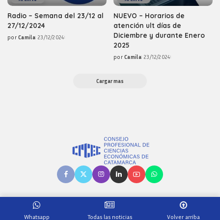
Radio – Semana del 23/12 al
NUEVO – Horarios de
27/12/2024
atención ult días de
Diciembre y durante Enero
por
Camila
23/12/2024
Posted
2025
by
por
Camila
23/12/2024
Posted
by
Cargar mas
© 2026 CPCECAT - Hecho por
Lapiz Soluciones web
-
Empleados
Whatsapp
Todas las noticias
Volver arriba