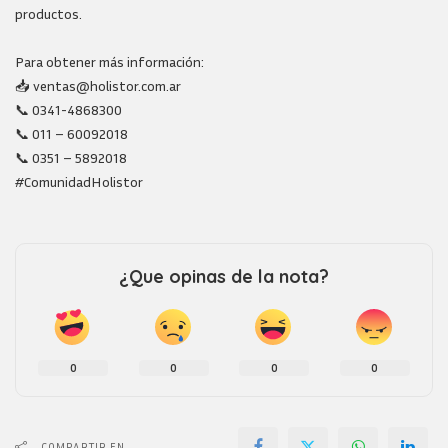
productos.
Para obtener más información:
📥 ventas@holistor.com.ar
📞 0341-4868300
📞 011 – 60092018
📞 0351 – 5892018
#ComunidadHolistor
¿Que opinas de la nota?
0
0
0
0
COMPARTIR EN