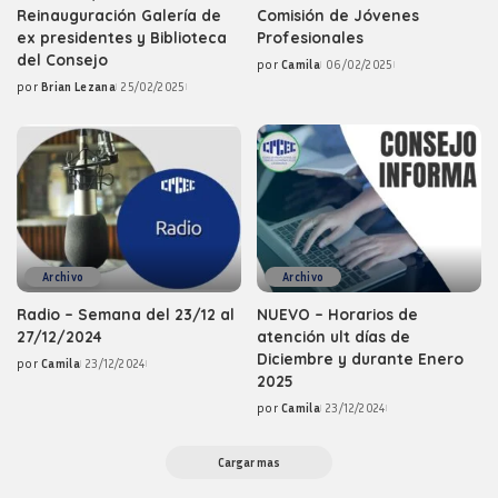
Reinauguración Galería de
Comisión de Jóvenes
ex presidentes y Biblioteca
Profesionales
del Consejo
por
Camila
06/02/2025
Posted
por
Brian Lezana
25/02/2025
by
Posted
by
Archivo
Archivo
Radio – Semana del 23/12 al
NUEVO – Horarios de
27/12/2024
atención ult días de
Diciembre y durante Enero
por
Camila
23/12/2024
Posted
2025
by
por
Camila
23/12/2024
Posted
by
Cargar mas