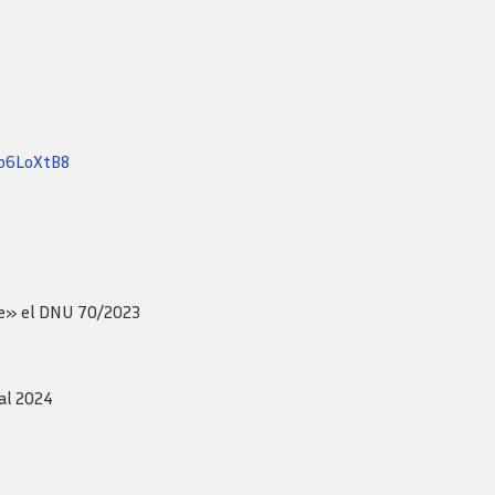
Revista consejo al dia
ob6LoXtB8
te» el DNU 70/2023
ial 2024