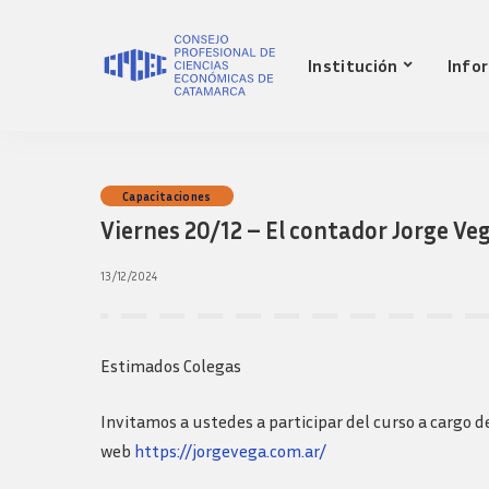
Nuestro Consejo
Mat
Institución
Info
Historia
Red 
Autoridades
Requ
matr
Comisiones
Jov
Ley de creacion
prof
Nuestro Consejo
Mat
Capacitaciones
Transparencia
Fond
Viernes 20/12 – El contador Jorge Ve
Comisiones directivas
Historia
Red 
Bols
anteriores
Autoridades
Requ
13/12/2024
Presidentes
matr
Comisiones
Anteriores
Jov
Ley de creacion
Logos y guia de
prof
marca
Transparencia
Estimados Colegas
Fond
Comisiones directivas
Bols
anteriores
Invitamos a ustedes a participar del curso a cargo de
Presidentes
web
https://jorgevega.com.ar/
Anteriores