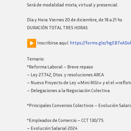
Logos y guia de
Será de modalidad mixta, virtual y presencial.
marca
Día y Hora: Viernes 20 de diciembre, de 18 a 21 hs
DURACIÓN TOTAL TRES HORAS
Inscribirse aquí:
https://forms.gle/hgEB7xAD
Temario:
*Reforma Laboral – Breve repaso
– Ley 27.742, Dtos. y resoluciones ARCA
– Nuevo Proyecto de Ley «Mini RIGI» y el el «reflo
– Delegaciones a la Negociación Colectiva
*Principales Convenios Colectivos – Evolución Salar
*Empleados de Comercio – CCT 130/75
– Evolución Salarial 2024