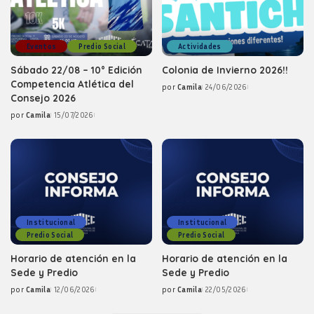
Eventos
Predio Social
Actividades
Sábado 22/08 – 10° Edición
Colonia de Invierno 2026!!
Competencia Atlética del
por
Camila
24/06/2026
Posted
Consejo 2026
by
por
Camila
15/07/2026
Posted
by
Institucional
Institucional
Predio Social
Predio Social
Horario de atención en la
Horario de atención en la
Sede y Predio
Sede y Predio
por
Camila
12/06/2026
por
Camila
22/05/2026
Posted
Posted
by
by