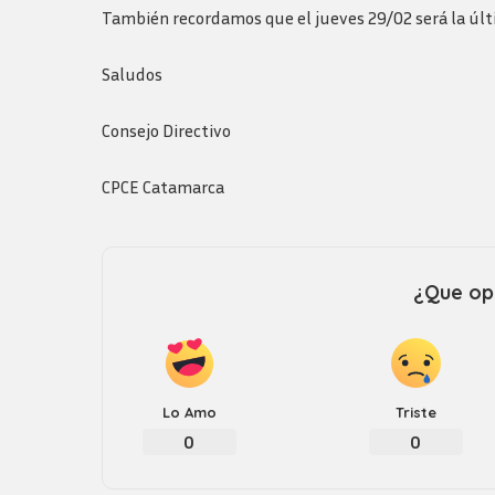
Logos y guia de
También recordamos que el jueves 29/02 será la úl
marca
Saludos
Consejo Directivo
CPCE Catamarca
¿Que opi
Lo Amo
Triste
0
0