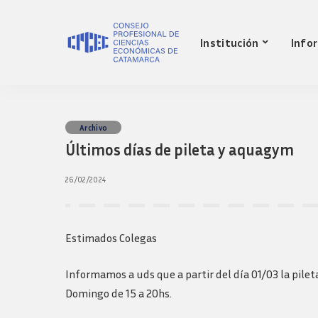
Nuestro Consejo
Mat
Institución
Info
Historia
Red 
Autoridades
Requ
matr
Comisiones
Jov
Ley de creacion
prof
Nuestro Consejo
Mat
Archivo
Transparencia
Fond
Últimos días de pileta y aquagym
Comisiones directivas
Historia
Red 
Bols
anteriores
Autoridades
Requ
26/02/2024
Presidentes
matr
Comisiones
Anteriores
Jov
Ley de creacion
Logos y guia de
prof
marca
Transparencia
Estimados Colegas
Fond
Comisiones directivas
Bols
anteriores
Informamos a uds que a partir del día 01/03 la pilet
Presidentes
Domingo de 15 a 20hs.
Anteriores