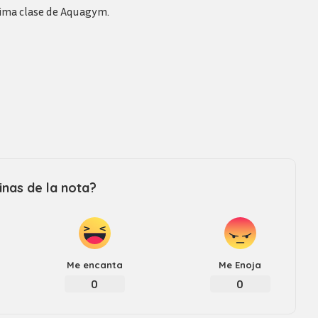
Revista consejo al dia
tima clase de Aquagym.
nas de la nota?
Me encanta
Me Enoja
0
0