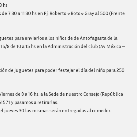
Revista consejo al dia
3 hs
de 7:30 a 11:30 hs en Pj. Roberto «Boto» Gray al 500 (Frente
uetes para enviarlos a los niños de de Antofagasta de la
15/8 de 10 a 15 hs en la Administración del club (Av México –
ión de juguetes para poder festejar el día del niño para 250
ernes de 8 a 16 hs. a la Sede de nuestro Consejo (República
571 y pasamos a retirarlas.
e el jueves 30 las mismas serán entregadas al comedor.