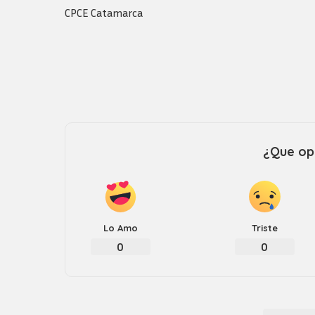
CPCE Catamarca
¿Que opi
Lo Amo
Triste
0
0