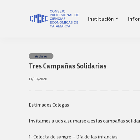
Nuestro Consejo
Mat
Institución
Info
Historia
Red 
Autoridades
Requ
matr
Comisiones
Jov
Ley de creacion
prof
Nuestro Consejo
Mat
Archivo
Transparencia
Fond
Tres Campañas Solidarias
Comisiones directivas
Historia
Red 
Bols
anteriores
Autoridades
Requ
13/08/2020
Presidentes
matr
Comisiones
Anteriores
Jov
Ley de creacion
Logos y guia de
prof
marca
Transparencia
Estimados Colegas
Fond
Comisiones directivas
Bols
anteriores
Invitamos a uds a sumarse a estas campañas solidar
Presidentes
Anteriores
1- Colecta de sangre – Día de las infancias