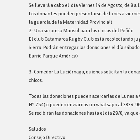
Logos y guia de
Se llevará a cabo el día Viernes 14 de Agosto, de 8 a 1
marca
Los donantes pueden presentarse de lunes a viernes 
la guardia de la Maternidad Provincial)
2- Una sorpresa Marisol para los chicos del Peñón
El club Catamarca Rugby Club está recolectando jug
Sierra. Podrán entregar las donaciones el día sábado 
Barrio Parque América)
3- Comedor La Luciérnaga, quienes solicitan la donac
chicos.
Todas las donaciones pueden acercarlas de Lunes a Vi
N° 754) o pueden enviarnos un whatsapp al 3834-961
Se recibirán las donaciones hasta el día 29/8, ya qu
Saludos
Consejo Directivo