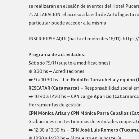
Logos y guia de
se realizarán en el salón de eventos del Hotel Pucar
marca
⚠️ ACLARACIÓN: el acceso a la villa de Antofagasta 
particular puede acceder a la misma
INSCRIBIRSE AQUÍ (hasta el miércoles 16/11): https:/
Programa de actividades:
Sábado 19/11
(sujeto a modificaciones)
❇️ 8.30 hs – Acreditaciones
➡️ 9 a 10:30 hs –
Lic. Rodolfo Tarraubella y equipo 
RESCATAR (Catamarca)
– Responsabilidad social e
➡️ 10:40 a 12:20 hs –
CPN Jorge Aparicio (Catamarca
Herramientas de gestión
CPN Mónica Arias y CPN Mónica Parra Ceballos (C
Grabaciones con testimonios de entidades cooperativ
➡️ 12:30 a 13:30 hs –
CPN José Luis Romero (Tucuma
❇️ 13:30 a 14:30 hs – Almuerzo en la hostería