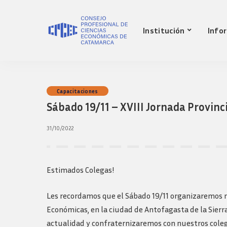
Nuestro Consejo
Mat
Institución
Info
Historia
Red 
Autoridades
Requ
matr
Comisiones
Jov
Ley de creacion
prof
Nuestro Consejo
Mat
Capacitaciones
Transparencia
Fond
Sábado 19/11 – XVIII Jornada Provinc
Comisiones directivas
Historia
Red 
Bols
anteriores
Autoridades
Requ
31/10/2022
Presidentes
matr
Comisiones
Anteriores
Jov
Ley de creacion
Logos y guia de
prof
marca
Transparencia
Estimados Colegas!
Fond
Comisiones directivas
Bols
anteriores
Les recordamos que el Sábado 19/11 organizaremos nu
Presidentes
Económicas, en la ciudad de Antofagasta de la Sier
Anteriores
actualidad y confraternizaremos con nuestros colega