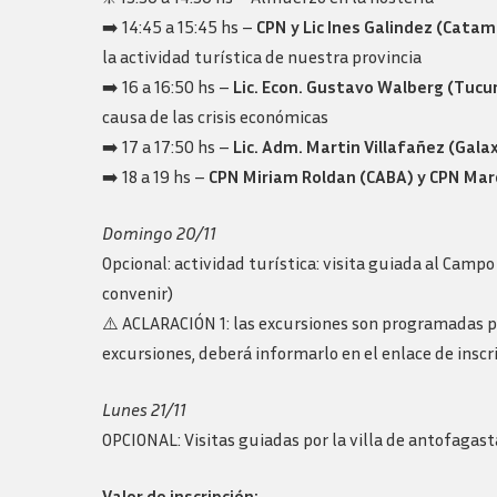
➡️ 14:45 a 15:45 hs –
CPN y Lic Ines Galindez (Catam
la actividad turística de nuestra provincia
➡️ 16 a 16:50 hs –
Lic. Econ. Gustavo Walberg (Tuc
causa de las crisis económicas
➡️ 17 a 17:50 hs –
Lic. Adm. Martin Villafañez (Gal
➡️ 18 a 19 hs –
CPN Miriam Roldan (CABA) y CPN Mar
Domingo 20/11
Opcional: actividad turística: visita guiada al Camp
convenir)
⚠️ ACLARACIÓN 1: las excursiones son programadas pre
excursiones, deberá informarlo en el enlace de inscr
Lunes 21/11
OPCIONAL: Visitas guiadas por la villa de antofagasta 
Valor de inscripción: