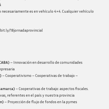
Revista consejo al dia
á
no necesariamente es en vehículo 4×4. Cualquier vehículo
/bit.ly/18jornadaprovincial
(CABA)
– Innovación en desarrollo de comunidades
mpresaria
)
– Cooperativismo – Cooperativas de trabajo –
atamarca)
– Cooperativas de trabajo: aspectos fiscales.
as, referentes en el país y nuestra provincia
n)
– Proyección de flujo de fondos en la pymes