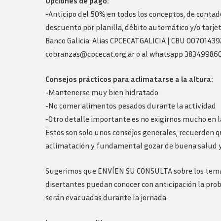
Opciones de pago:
-Anticipo del 50% en todos los conceptos, de conta
descuento por planilla, débito automático y/o tarjet
Banco Galicia: Alias CPCECATGALICIA | CBU 007014
cobranzas@cpcecat.org.ar o al whatsapp 383499860
Consejos prácticos para aclimatarse a la altura:
-Mantenerse muy bien hidratado
-No comer alimentos pesados durante la actividad
-Otro detalle importante es no exigirnos mucho en l
Estos son solo unos consejos generales, recuerden q
aclimatación y fundamental gozar de buena salud y t
Sugerimos que ENVÍEN SU CONSULTA sobre los temas a 
disertantes puedan conocer con anticipación la pro
serán evacuadas durante la jornada.