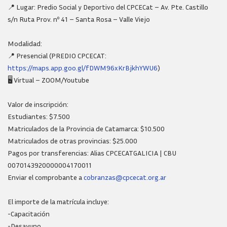
📍 Lugar: Predio Social y Deportivo del CPCECat – Av. Pte. Castillo
s/n Ruta Prov. nº 41 – Santa Rosa – Valle Viejo
Modalidad:
📍 Presencial (PREDIO CPCECAT:
https://maps.app.goo.gl/fDWM96xKrBjkhYWU6
)
🖥️ Virtual – ZOOM/Youtube
Valor de inscripción:
Estudiantes: $7.500
Matriculados de la Provincia de Catamarca: $10.500
Matriculados de otras provincias: $25.000
Pagos por transferencias: Alias CPCECATGALICIA | CBU
0070143920000004170011
Enviar el comprobante a
cobranzas@cpcecat.org.ar
El importe de la matrícula incluye:
-Capacitación
-Desayuno