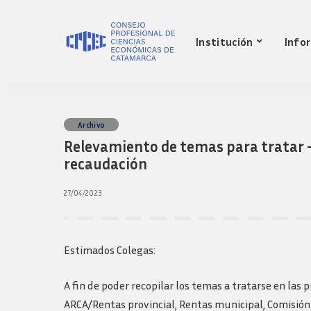
Nuestro Consejo
Mat
Institución
Info
Historia
Red 
Autoridades
Requ
matr
Comisiones
Jov
Ley de creacion
prof
Nuestro Consejo
Mat
Archivo
Transparencia
Fond
Relevamiento de temas para tratar 
Comisiones directivas
Historia
Red 
Bols
anteriores
recaudación
Autoridades
Requ
Presidentes
matr
Comisiones
Anteriores
27/04/2023
Jov
Ley de creacion
Logos y guia de
prof
marca
Transparencia
Fond
Comisiones directivas
Estimados Colegas:
Bols
anteriores
Presidentes
A fin de poder recopilar los temas a tratarse en las
Anteriores
ARCA/Rentas provincial, Rentas municipal, Comisión 