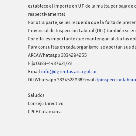
Logos y guia de
establece el importe en UT de la multa por baja de o
marca
respectivamente)
Por otra parte, se les recuerda que la falta de prese
Provincial de Inspección Laboral (DIL) también se e
Por ello, es importante que mantengan al día las ob
Para consultas en cada organismo, se aportan sus d
ARCAWhatsapp 3834294255
Fijo 0383-4437621/22
Email
info@dgrentas.arca.gob.ar
DILWhatsapp 3834528938Email
dpinspeccionlabor
Saludos
Consejo Directivo
CPCE Catamarca