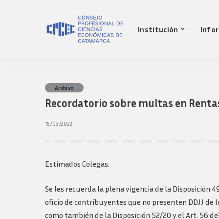
Nuestro Consejo
Mat
Institución
Info
Historia
Red 
Autoridades
Requ
matr
Comisiones
Jov
Ley de creacion
prof
Nuestro Consejo
Mat
Archivo
Transparencia
Fond
Recordatorio sobre multas en Renta
Comisiones directivas
Historia
Red 
Bols
anteriores
Autoridades
Requ
15/03/2022
Presidentes
matr
Comisiones
Anteriores
Jov
Ley de creacion
Logos y guia de
prof
marca
Transparencia
Estimados Colegas:
Fond
Comisiones directivas
Bols
anteriores
Se les recuerda la plena vigencia de la Disposición 
Presidentes
oficio de contribuyentes que no presenten DDJJ de I
Anteriores
como también de la Disposición 52/20 y el Art. 56 de