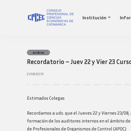
Nuestro Consejo
Mat
Institución
Info
Historia
Red 
Autoridades
Requ
matr
Comisiones
Jov
Ley de creacion
prof
Nuestro Consejo
Mat
Archivo
Transparencia
Fond
Recordatorio – Juev 22 y Vier 23 Cur
Comisiones directivas
Historia
Red 
Bols
anteriores
Autoridades
Requ
21/08/2019
Presidentes
matr
Comisiones
Anteriores
Jov
Ley de creacion
Logos y guia de
prof
marca
Transparencia
Estimados Colegas
Fond
Comisiones directivas
Bols
anteriores
Recordamos a uds. que el Jueves 22 y Viernes 23/08, a 
Presidentes
formación de los auditores internos en el ámbito de 
Anteriores
de Profesionales de Organismos de Control (APOC)