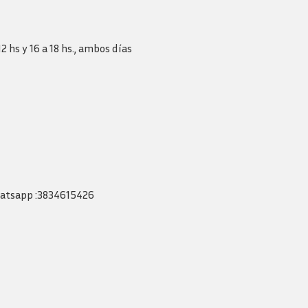
Revista consejo al dia
2 hs y 16 a 18 hs., ambos días
whatsapp :3834615426