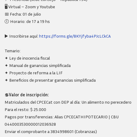
🖥️ Virtual – Zoom y Youtube
📅 Fecha: 01 de julio
🕕 Horario: de 17 a 19 hs
▶️ Inscribirse aquí:
https://forms.gle/8KYjfyba4PJcLCkCA
Temario:
✦ Ley de inocencia fiscal
✦ Manual de ganancias simplificada
✦ Proyecto de reforma a la LIF
✦ Beneficios de presentar ganancias simplificada
💲
Valor de inscripción:
Matriculados del CPCECat con DEP al día: Un alimento no perecedero
Para el resto: $ 25.000
Pagos por transferencias: Alias CPCECATHIPOTECARIO | CBU
0440003530000012036928
Enviar el comprobante a 3834998601 (Cobranzas)