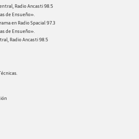
Revista consejo al dia
ntral, Radio Ancasti 98.5
ias de Ensueño».
grama en Radio Spacial 97.3
ias de Ensueño».
ral, Radio Ancasti 98.5
Técnicas.
ción