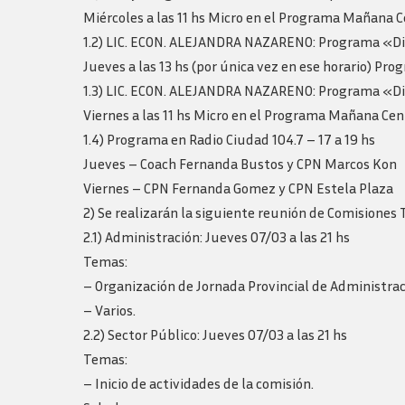
Logos y guia de
Miércoles a las 11 hs Micro en el Programa Mañana Ce
marca
1.2) LIC. ECON. ALEJANDRA NAZARENO: Programa «D
Jueves a las 13 hs (por única vez en ese horario) Pro
1.3) LIC. ECON. ALEJANDRA NAZARENO: Programa «D
Viernes a las 11 hs Micro en el Programa Mañana Cent
1.4) Programa en Radio Ciudad 104.7 – 17 a 19 hs
Jueves – Coach Fernanda Bustos y CPN Marcos Kon
Viernes – CPN Fernanda Gomez y CPN Estela Plaza
2) Se realizarán la siguiente reunión de Comisiones 
2.1) Administración: Jueves 07/03 a las 21 hs
Temas:
– Organización de Jornada Provincial de Administra
– Varios.
2.2) Sector Público: Jueves 07/03 a las 21 hs
Temas:
– Inicio de actividades de la comisión.