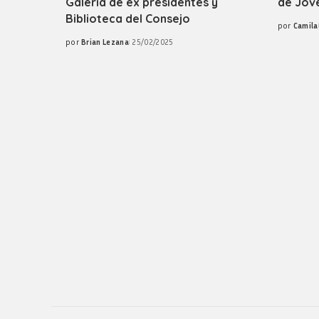
Galería de ex presidentes y
de Jóv
Biblioteca del Consejo
por
Camila
Posted
por
Brian Lezana
25/02/2025
by
Posted
by