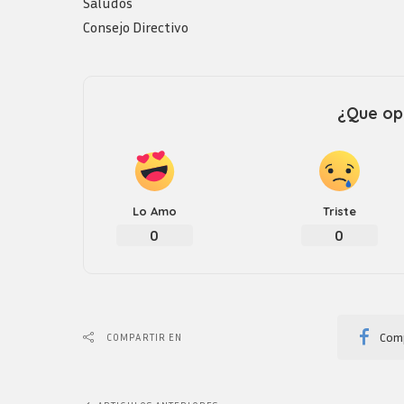
Saludos
Consejo Directivo
¿Que opi
Lo Amo
Triste
0
0
Comp
COMPARTIR EN