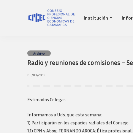
Nuestro Consejo
Mat
Institución
Info
Historia
Red 
Autoridades
Requ
matr
Comisiones
Jov
Ley de creacion
prof
Nuestro Consejo
Mat
Archivo
Transparencia
Fond
Radio y reuniones de comisiones – S
Comisiones directivas
Historia
Red 
Bols
anteriores
Autoridades
Requ
06/03/2019
Presidentes
matr
Comisiones
Anteriores
Jov
Ley de creacion
Logos y guia de
prof
marca
Transparencia
Estimados Colegas
Fond
Comisiones directivas
Bols
anteriores
Informamos a Uds. que esta semana:
Presidentes
1) Participarán en los espacios radiales del Consejo:
Anteriores
1.1) CPN y Abog. FERNANDO AROCA: Ética profesional.