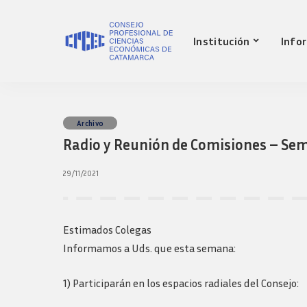
Nuestro Consejo
Mat
Institución
Info
Historia
Red 
Autoridades
Requ
matr
Comisiones
Jov
Ley de creacion
prof
Nuestro Consejo
Mat
Archivo
Transparencia
Fond
Radio y Reunión de Comisiones – Sema
Comisiones directivas
Historia
Red 
Bols
anteriores
Autoridades
Requ
29/11/2021
Presidentes
matr
Comisiones
Anteriores
Jov
Ley de creacion
Logos y guia de
prof
marca
Transparencia
Estimados Colegas
Fond
Comisiones directivas
Informamos a Uds. que esta semana:
Bols
anteriores
Presidentes
1) Participarán en los espacios radiales del Consejo:
Anteriores