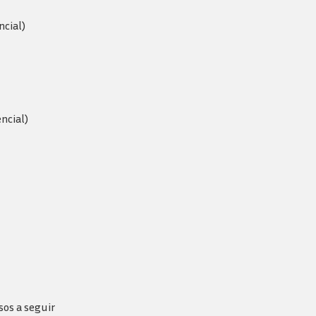
ncial)
encial)
sos a seguir