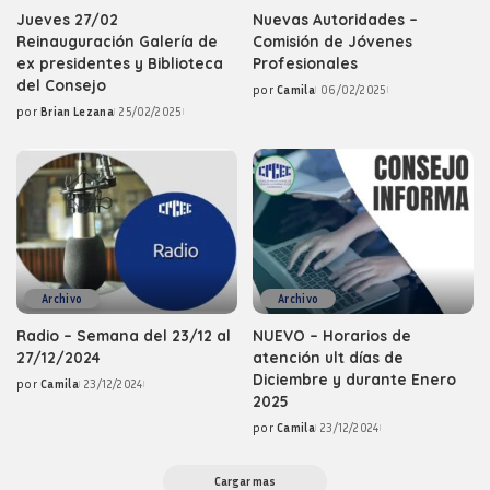
Jueves 27/02
Nuevas Autoridades –
Reinauguración Galería de
Comisión de Jóvenes
ex presidentes y Biblioteca
Profesionales
del Consejo
por
Camila
06/02/2025
Posted
por
Brian Lezana
25/02/2025
by
Posted
by
Archivo
Archivo
Radio – Semana del 23/12 al
NUEVO – Horarios de
27/12/2024
atención ult días de
Diciembre y durante Enero
por
Camila
23/12/2024
Posted
2025
by
por
Camila
23/12/2024
Posted
by
Cargar mas