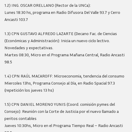
1.2) ING. OSCAR ORELLANO (Rector de la UNCa):
Lunes 18:30 hs, programa en Radio Difusora Del Valle 93.7 y Cerro
Ancasti 103.7
1.3) CPN GUSTAVO ALFREDO LAZARTE (Decano Fac. de Ciencias
(Económicas y Administración): Inicia un nuevo ciclo lectivo.
Novedades y expectativas.
Martes 08:30, Micro en el Programa Mañana Central, Radio Ancasti
98.5
1.4) CPN RAÚL MACAROFF: Microeconomia, tendencia del consumo
Miercoles 13hs, Programa Consejo al Día, en Radio Spacial 97.3
(repetición los jueves 13 hs)
1.5) CPN DANIEL MORENO YUNIS (Coord. comisión pymes del
Consejo): Reunión con la Corte de Justicia por el nuevo llamado a
peritos contables
Jueves 10:30hs, Micro en el Programa Tiempo Real – Radio Ancasti