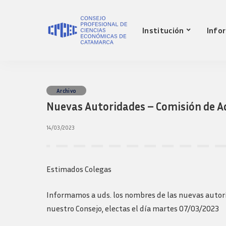
Nuestro Consejo
Mat
Institución
Info
Historia
Red 
Autoridades
Requ
matr
Comisiones
Jov
Ley de creacion
prof
Nuestro Consejo
Mat
Archivo
Transparencia
Fond
Nuevas Autoridades – Comisión de A
Comisiones directivas
Historia
Red 
Bols
anteriores
Autoridades
Requ
14/03/2023
Presidentes
matr
Comisiones
Anteriores
Jov
Ley de creacion
Logos y guia de
prof
marca
Transparencia
Estimados Colegas
Fond
Comisiones directivas
Bols
anteriores
Informamos a uds. los nombres de las nuevas autor
Presidentes
nuestro Consejo, electas el día martes 07/03/2023
Anteriores