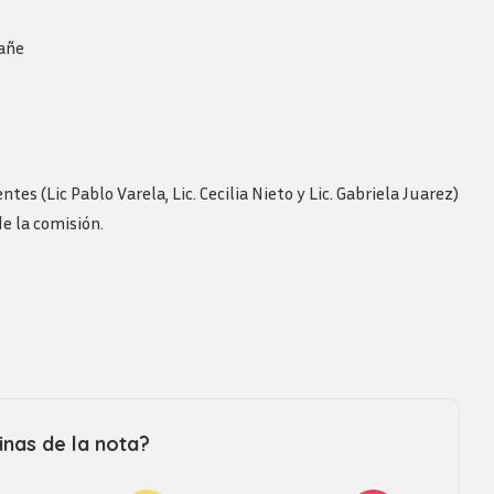
Revista consejo al dia
fañe
es (Lic Pablo Varela, Lic. Cecilia Nieto y Lic. Gabriela Juarez)
e la comisión.
nas de la nota?