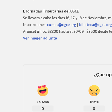
L Jornadas Tributarias del CGCE
Se llevará a cabo los días 16, 17 y 18 de Noviembre,
Inscripciones:
cursos@cgce.org
|
bilioteca@cgce.org
Arancel único: $2200 hasta el 30/09 | $2500 desde le
Ver imagen adjunta
¿Que opi
Lo Amo
Triste
0
0