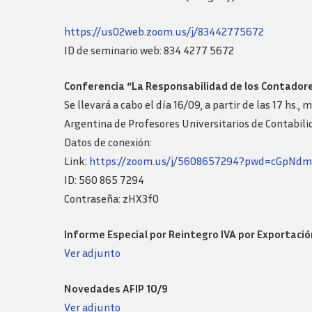
https://us02web.zoom.us/j/83442775672
ID de seminario web: 834 4277 5672
Conferencia “La Responsabilidad de los Contadores
Se llevará a cabo el día 16/09, a partir de las 17 hs
Argentina de Profesores Universitarios de Contabil
Datos de conexión:
Link:
https://zoom.us/j/5608657294?pwd=cGpN
ID: 560 865 7294
Contraseña: zHX3f0
Informe Especial por Reintegro IVA por Exportació
Ver adjunto
Novedades AFIP 10/9
Ver adjunto