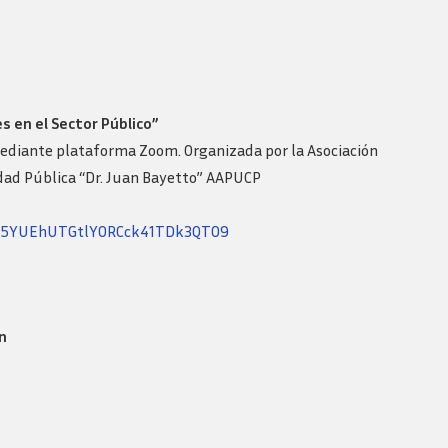
 en el Sector Público”
., mediante plataforma Zoom. Organizada por la Asociación
idad Pública “Dr. Juan Bayetto” AAPUCP
dm5YUEhUTGtlY0RCck41TDk3QT09
n