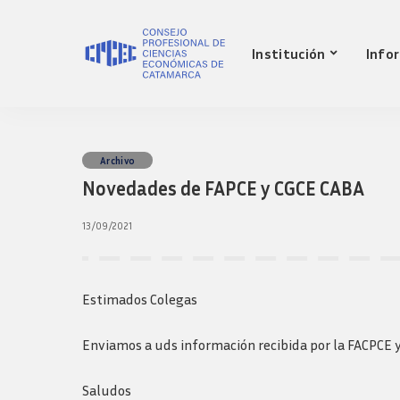
Nuestro Consejo
Mat
Institución
Info
Historia
Red 
Autoridades
Requ
matr
Comisiones
Jov
Ley de creacion
prof
Nuestro Consejo
Mat
Archivo
Transparencia
Fond
Novedades de FAPCE y CGCE CABA
Comisiones directivas
Historia
Red 
Bols
anteriores
Autoridades
Requ
13/09/2021
Presidentes
matr
Comisiones
Anteriores
Jov
Ley de creacion
Logos y guia de
prof
marca
Transparencia
Estimados Colegas
Fond
Comisiones directivas
Bols
anteriores
Enviamos a uds información recibida por la FACPCE 
Presidentes
Anteriores
Saludos