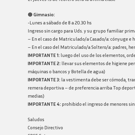
🟠
Gimnasio:
-Lunes a sábado de 8 a 20.30 hs
Ingreso sin cargo para Uds. y su grupo familiar prim
– En el caso de Matriculado/a Casado/a: cónyuge e hi
– En el caso del Matriculado/a Soltero/a: padres, 
IMPORTANTE 1:
luego del uso de los elementos, ord
IMPORTANTE 2:
llevar sus elementos de higiene pers
máquinas o bancos y Botella de agua)
IMPORTANTE 3:
la vestimenta debe ser cómoda, trans
remera deportiva – de preferencia arriba Top deporti
medias)
IMPORTANTE 4:
prohibido el ingreso de menores sin
Saludos
Consejo Directivo