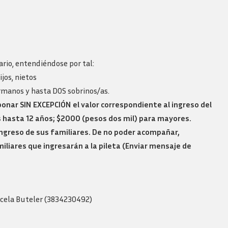
Revista consejo al dia
ario, entendiéndose por tal:
jos, nietos
ermanos y hasta DOS sobrinos/as.
nar SIN EXCEPCIÓN el valor correspondiente al ingreso del
 hasta 12 años; $2000 (pesos dos mil) para mayores.
 ingreso de sus familiares. De no poder acompañar,
iliares que ingresarán a la pileta (Enviar mensaje de
arcela Buteler (3834230492)