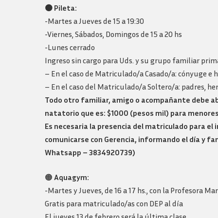
Logos y guia de
🟠
Pileta:
marca
-Martes a Jueves de 15 a 19:30
-Viernes, Sábados, Domingos de 15 a 20 hs
-Lunes cerrado
Ingreso sin cargo para Uds. y su grupo familiar prim
– En el caso de Matriculado/a Casado/a: cónyuge e hi
– En el caso del Matriculado/a Soltero/a: padres, h
Todo otro familiar, amigo o acompañante debe abo
natatorio que es: $1000 (pesos mil) para menores
Es necesaria la presencia del matriculado para el
comunicarse con Gerencia, informando el día y fam
Whatsapp – 3834920739)
🟠
Aquagym:
-Martes y Jueves, de 16 a 17 hs., con la Profesora M
Gratis para matriculado/as con DEP al día
El jueves 13 de febrero será la última clase