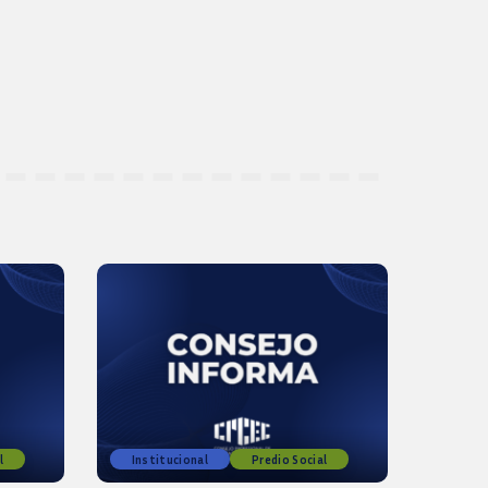
l
Institucional
Predio Social