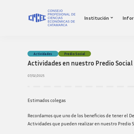
Nuestro Consejo
Mat
Institución
Info
Historia
Red 
Autoridades
Requ
matr
Comisiones
Jov
Ley de creacion
prof
Nuestro Consejo
Mat
Actividades
Predio Social
Transparencia
Fond
Actividades en nuestro Predio Social
Comisiones directivas
Historia
Red 
Bols
anteriores
Autoridades
Requ
07/02/2025
Presidentes
matr
Comisiones
Anteriores
Jov
Ley de creacion
Logos y guia de
prof
marca
Transparencia
Estimados colegas
Fond
Comisiones directivas
Bols
anteriores
Recordamos que uno de los beneficios de tener el De
Presidentes
Actividades que pueden realizar en nuestro Predio S
Anteriores