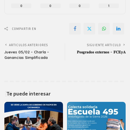
0
0
0
1
COMPARTIR EN
ARTICULOS ANTERIORES
SIGUIENTE ARTICULO
Jueves 05/02 – Charla –
𝐏𝐨𝐬𝐠𝐫𝐚𝐝𝐨𝐬 𝐞𝐱𝐭𝐞𝐫𝐧𝐨𝐬 – 𝐅𝐂𝐄𝐲𝐀
Ganancias Simplificada
Te puede interesar