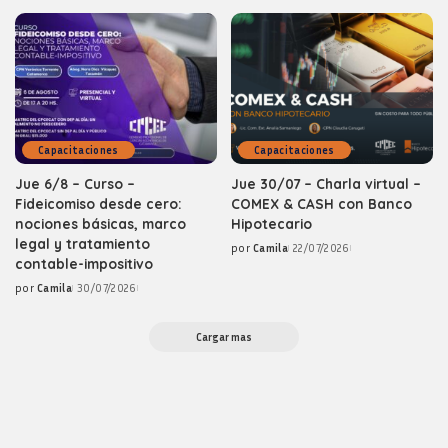
by
Capacitaciones
Capacitaciones
Jue 6/8 – Curso –
Jue 30/07 – Charla virtual –
Fideicomiso desde cero:
COMEX & CASH con Banco
nociones básicas, marco
Hipotecario
legal y tratamiento
por
Camila
22/07/2026
Posted
contable-impositivo
by
por
Camila
30/07/2026
Posted
by
Cargar mas