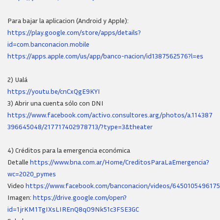
Para bajar la aplicacion (Android y Apple):
https://play.google.com/store/apps/details?
id=com.banconacion.mobile
https://apps.apple.com/us/app/banco-nacion/id1387562576?l=es
2) Ualá
https://youtu.be/cnCxQgE9KYI
3) Abrir una cuenta sólo con DNI
https://www.facebook.com/activo.consultores.arg/photos/a.114387
396645048/217717402978713/?type=3&theater
4) Créditos para la emergencia económica
Detalle
https://www.bna.com.ar/Home/CreditosParaLaEmergencia?
wc=2020_pymes
Video
https://www.facebook.com/banconacion/videos/645010549617
Imagen:
https://drive.google.com/open?
id=1jrKM1TgIXsLIREnQ8qO9Nk51c3FSE3GC