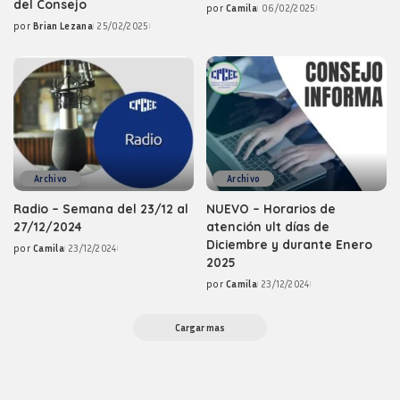
del Consejo
por
Camila
06/02/2025
Posted
por
Brian Lezana
25/02/2025
by
Posted
by
Archivo
Archivo
Radio – Semana del 23/12 al
NUEVO – Horarios de
27/12/2024
atención ult días de
Diciembre y durante Enero
por
Camila
23/12/2024
Posted
2025
by
por
Camila
23/12/2024
Posted
by
Cargar mas