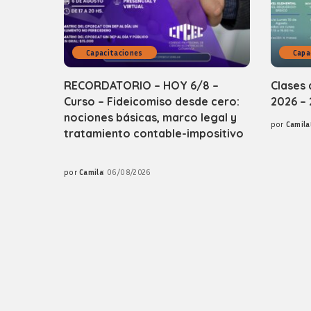
Capacitaciones
Capa
RECORDATORIO – HOY 6/8 –
Clases 
Curso – Fideicomiso desde cero:
2026 – 
nociones básicas, marco legal y
por
Camila
Posted
tratamiento contable-impositivo
by
por
Camila
06/08/2026
Posted
by