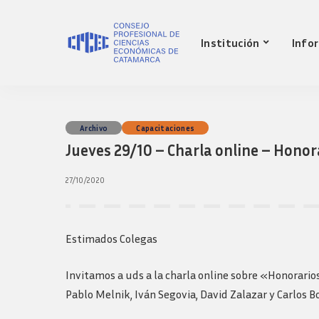
Nuestro Consejo
Mat
Institución
Info
Historia
Red 
Autoridades
Requ
matr
Comisiones
Jov
Ley de creacion
prof
Nuestro Consejo
Mat
Archivo
Capacitaciones
Transparencia
Fond
Jueves 29/10 – Charla online – Hono
Comisiones directivas
Historia
Red 
Bols
anteriores
Autoridades
Requ
27/10/2020
Presidentes
matr
Comisiones
Anteriores
Jov
Ley de creacion
Logos y guia de
prof
marca
Transparencia
Estimados Colegas
Fond
Comisiones directivas
Bols
anteriores
Invitamos a uds a la charla online sobre «Honorario
Presidentes
Pablo Melnik, Iván Segovia, David Zalazar y Carlos 
Anteriores