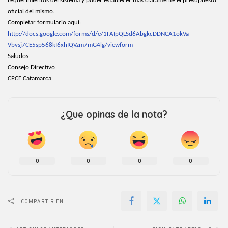
requerimientos del sistema y poder establecer mas claramente el presupuesto
oficial del mismo.
Completar formulario aqui:
http://docs.google.com/forms/d/e/1FAIpQLSd6AbgkcDDNCA1okVa-
Vbvsj7CE5sp568kI6xhIQVzm7mG4lg/viewform
Saludos
Consejo Directivo
CPCE Catamarca
¿Que opinas de la nota?
0
0
0
0
COMPARTIR EN