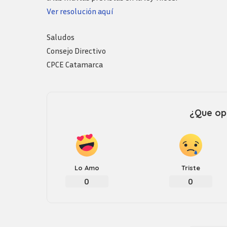
Logos y guia de
marca
Ver resolución aquí
Saludos
Consejo Directivo
CPCE Catamarca
¿Que opi
Lo Amo
Triste
0
0