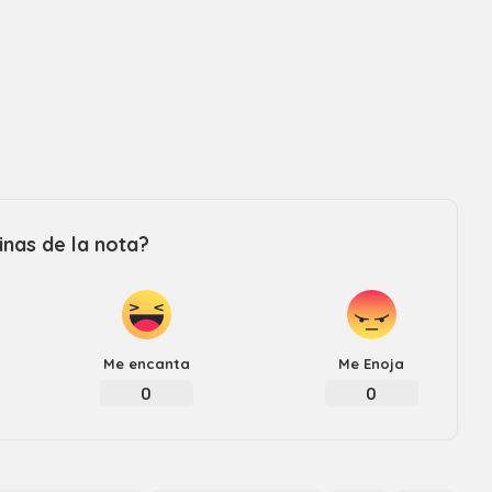
Revista consejo al dia
nas de la nota?
Me encanta
Me Enoja
0
0