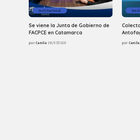
Institucional
Inst
Se viene la Junta de Gobierno de
Colecta
FACPCE en Catamarca
Antofag
por
Camila
28/07/2026
por
Camila
Posted
Posted
by
by