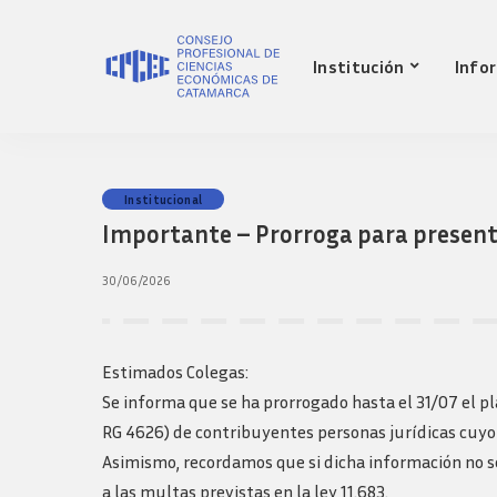
Nuestro Consejo
Mat
Institución
Info
Historia
Red 
Autoridades
Requ
matr
Comisiones
Jov
Ley de creacion
prof
Nuestro Consejo
Mat
Institucional
Transparencia
Fond
Importante – Prorroga para present
Comisiones directivas
Historia
Red 
Bols
anteriores
Autoridades
Requ
30/06/2026
Presidentes
matr
Comisiones
Anteriores
Jov
Ley de creacion
Logos y guia de
prof
marca
Transparencia
Estimados Colegas:
Fond
Comisiones directivas
Se informa que se ha prorrogado hasta el 31/07 el p
Bols
anteriores
RG 4626) de contribuyentes personas jurídicas cuyo 
Presidentes
Asimismo, recordamos que si dicha información no s
Anteriores
a las multas previstas en la ley 11.683.