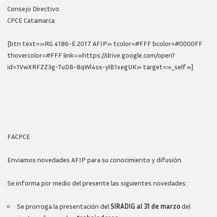
Consejo Directivo
CPCE Catamarca
[btn text=»RG 4186-E 2017 AFIP» tcolor=#FFF bcolor=#0000FF
thovercolor=#FFF link=»https://drive.google.com/open?
id=1VwXRFZZ3g-TuDB-8qWl4ss-ylB1xegUK» target=»_self»]
FACPCE
Enviamos novedades AFIP para su conocimiento y difusión.
Se informa por medio del presente las siguientes novedades:
Se prorroga la presentación del
SIRADIG al 31 de marzo
del