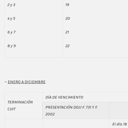
2 y 3
19
4 y 5
20
6 y 7
21
8 y 9
22
–
ENERO A DICIEMBRE
DÍA DE VENCIMIENTO
TERMINACIÓN
PRESENTACIÓN DDJJ F. 731 Y F.
CUIT
PA
2002
El día 1