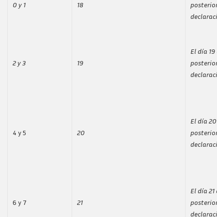
0 y 1
18
posterio
declarac
El día 1
2 y 3
19
posterio
declarac
El día 2
4 y 5
20
posterio
declarac
El día 2
6 y 7
21
posterio
declarac