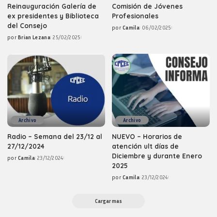
Reinauguración Galería de
Comisión de Jóvenes
ex presidentes y Biblioteca
Profesionales
del Consejo
por
Camila
06/02/2025
Posted
por
Brian Lezana
25/02/2025
by
Posted
by
Archivo
Archivo
Radio – Semana del 23/12 al
NUEVO – Horarios de
27/12/2024
atención ult días de
Diciembre y durante Enero
por
Camila
23/12/2024
Posted
2025
by
por
Camila
23/12/2024
Posted
by
Cargar mas