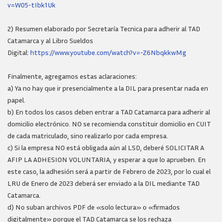
v=W05-tIbk1Uk
2) Resumen elaborado por Secretaría Tecnica para adherir al TAD
Catamarca y al Libro Sueldos
Digital:
https://www.youtube.com/watch?v=-Z6NbqkkwMg
Finalmente, agregamos estas aclaraciones:
a) Ya no hay que ir presencialmente a la DIL para presentar nada en
papel.
b) En todos los casos deben entrar a TAD Catamarca para adherir al
domicilio electrónico. NO se recomienda constituir domicilio en CUIT
de cada matriculado, sino realizarlo por cada empresa.
c) Si la empresa NO está obligada aún al LSD, deberé SOLICITAR A
AFIP LA ADHESION VOLUNTARIA, y esperar a que lo aprueben. En
este caso, la adhesión será a partir de Febrero de 2023, por lo cual el
LRU de Enero de 2023 deberá ser enviado a la DIL mediante TAD
Catamarca.
d) No suban archivos PDF de «solo lectura» o «firmados
digitalmente» porque el TAD Catamarca se los rechaza