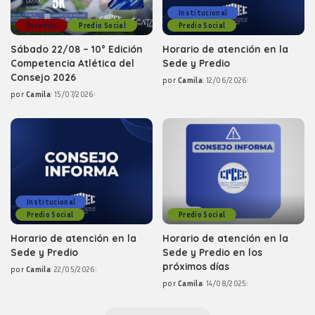
Institucional
Eventos
Predio Social
Predio Social
Sábado 22/08 – 10° Edición
Horario de atención en la
Competencia Atlética del
Sede y Predio
Consejo 2026
por
Camila
12/06/2026
Posted
por
Camila
15/07/2026
by
Posted
by
Institucional
Predio Social
Predio Social
Horario de atención en la
Horario de atención en la
Sede y Predio
Sede y Predio en los
próximos días
por
Camila
22/05/2026
Posted
por
Camila
14/08/2025
by
Posted
by