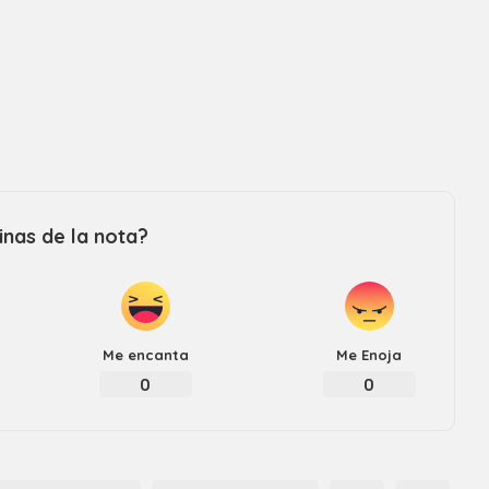
Revista consejo al dia
nas de la nota?
Me encanta
Me Enoja
0
0