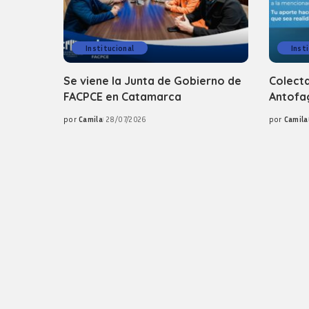
Institucional
Inst
Se viene la Junta de Gobierno de
Colecta
FACPCE en Catamarca
Antofag
por
Camila
28/07/2026
por
Camila
Posted
Posted
by
by