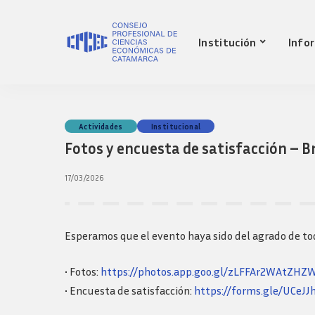
Nuestro Consejo
Mat
Institución
Info
Historia
Red 
Autoridades
Requ
matr
Comisiones
Jov
Ley de creacion
prof
Nuestro Consejo
Mat
Actividades
Institucional
Transparencia
Fond
Fotos y encuesta de satisfacción – Br
Comisiones directivas
Historia
Red 
Bols
anteriores
Autoridades
Requ
17/03/2026
Presidentes
matr
Comisiones
Anteriores
Jov
Ley de creacion
Logos y guia de
prof
marca
Transparencia
Esperamos que el evento haya sido del agrado de t
Fond
Comisiones directivas
Bols
anteriores
• Fotos:
https://photos.app.goo.gl/zLFFAr2WAtZH
Presidentes
• Encuesta de satisfacción:
https://forms.gle/UCeJ
Anteriores