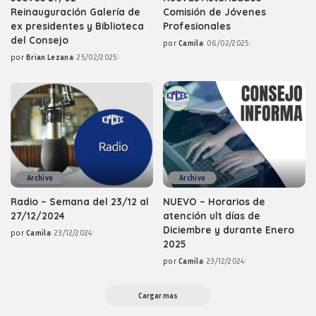
Reinauguración Galería de
Comisión de Jóvenes
ex presidentes y Biblioteca
Profesionales
del Consejo
por
Camila
06/02/2025
Posted
por
Brian Lezana
25/02/2025
by
Posted
by
Archivo
Archivo
Radio – Semana del 23/12 al
NUEVO – Horarios de
27/12/2024
atención ult días de
Diciembre y durante Enero
por
Camila
23/12/2024
Posted
2025
by
por
Camila
23/12/2024
Posted
by
Cargar mas