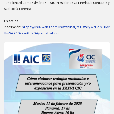
-Dr. Richard Gomez Jiménez – AIC Presidente CTI Peritaje Contable y
Auditoría Forense.
Enlace de
inscripción:
https://us02web.zoom.us/webinar/register/WN_oNHMr
JImSi224Qkaso6UXQ#/registration