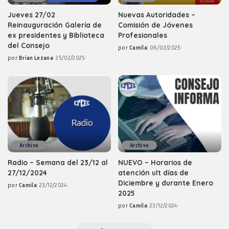
Jueves 27/02
Nuevas Autoridades –
Reinauguración Galería de
Comisión de Jóvenes
ex presidentes y Biblioteca
Profesionales
del Consejo
por
Camila
06/02/2025
Posted
por
Brian Lezana
25/02/2025
by
Posted
by
Archivo
Archivo
Radio – Semana del 23/12 al
NUEVO – Horarios de
27/12/2024
atención ult días de
Diciembre y durante Enero
por
Camila
23/12/2024
Posted
2025
by
por
Camila
23/12/2024
Posted
by