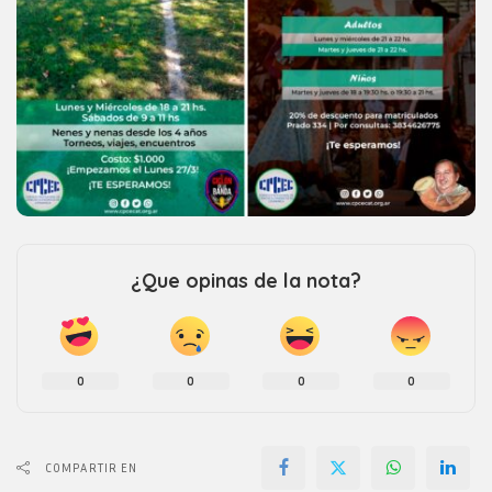
¿Que opinas de la nota?
0
0
0
0
COMPARTIR EN