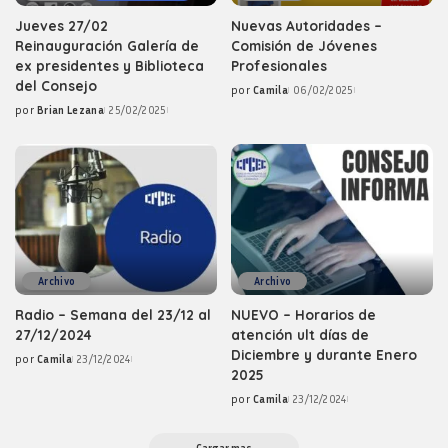
Jueves 27/02
Nuevas Autoridades –
Reinauguración Galería de
Comisión de Jóvenes
ex presidentes y Biblioteca
Profesionales
del Consejo
por
Camila
06/02/2025
Posted
por
Brian Lezana
25/02/2025
by
Posted
by
Archivo
Archivo
Radio – Semana del 23/12 al
NUEVO – Horarios de
27/12/2024
atención ult días de
Diciembre y durante Enero
por
Camila
23/12/2024
Posted
2025
by
por
Camila
23/12/2024
Posted
by
Cargar mas