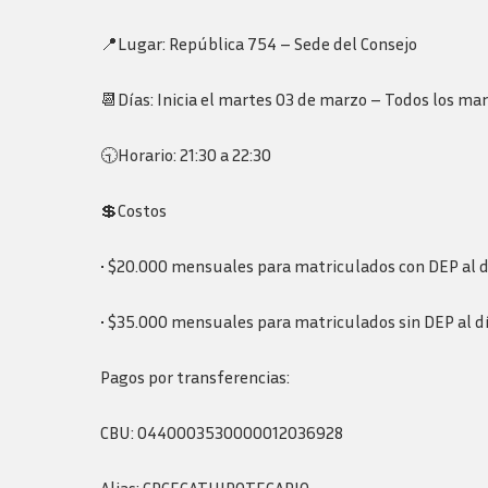
Logos y guia de
marca
📍Lugar: República 754 – Sede del Consejo
📆Días: Inicia el martes 03 de marzo – Todos los mar
🕤Horario: 21:30 a 22:30
💲Costos
• $20.000 mensuales para matriculados con DEP al d
• $35.000 mensuales para matriculados sin DEP al dí
Pagos por transferencias:
CBU: 0440003530000012036928