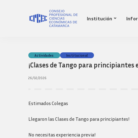
Nuestro Consejo
Mat
Institución
Info
Historia
Red 
Autoridades
Requ
matr
Comisiones
Jov
Ley de creacion
prof
Nuestro Consejo
Mat
Actividades
Institucional
Transparencia
Fond
¡Clases de Tango para principiantes e
Comisiones directivas
Historia
Red 
Bols
anteriores
Autoridades
Requ
26/02/2026
Presidentes
matr
Comisiones
Anteriores
Jov
Ley de creacion
Logos y guia de
prof
marca
Transparencia
Estimados Colegas
Fond
Comisiones directivas
Bols
anteriores
Llegaron las Clases de Tango para principiantes!
Presidentes
Anteriores
No necesitas experiencia previa!