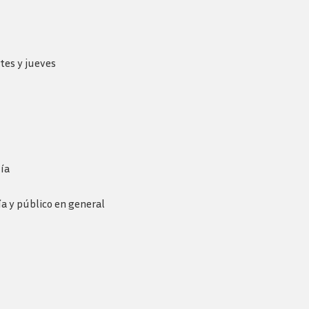
Revista consejo al dia
tes y jueves
ía
a y público en general