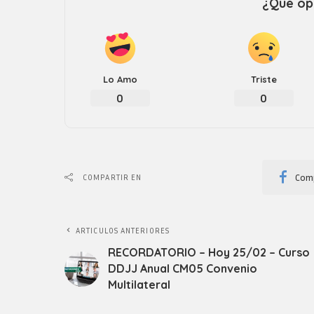
¿Que opi
Lo Amo
Triste
0
0
Comp
COMPARTIR EN
ARTICULOS ANTERIORES
RECORDATORIO – Hoy 25/02 – Curso
DDJJ Anual CM05 Convenio
Multilateral