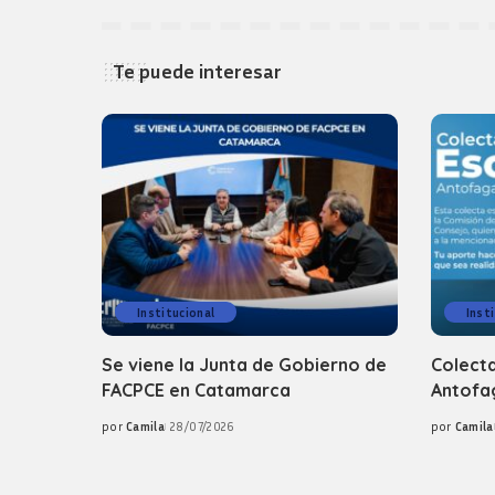
Te puede interesar
Institucional
Inst
Se viene la Junta de Gobierno de
Colecta
FACPCE en Catamarca
Antofag
por
Camila
28/07/2026
por
Camila
Posted
Posted
by
by