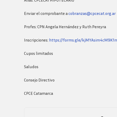
Alias: CPCECATHIPOTECARIO
Enviar el comprobante a
cobranzas@cpcecat.org.ar
Profes: CPN Angela Hernández y Ruth Pereyra
Inscripciones:
https://forms.gle/kjMYAsim4cM9K1
Cupos limitados
Saludos
Consejo Directivo
CPCE Catamarca