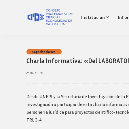
Nuestro Consejo
Mat
Institución
Info
Historia
Red 
Autoridades
Requ
matr
Comisiones
Jov
Ley de creacion
prof
Nuestro Consejo
Mat
Capacitaciones
Transparencia
Fond
Charla Informativa: «Del LABORAT
Comisiones directivas
Historia
Red 
Bols
anteriores
Autoridades
Requ
25/02/2026
Presidentes
matr
Comisiones
Anteriores
Jov
Ley de creacion
Logos y guia de
prof
marca
Transparencia
Desde UNEPI y la Secretaria de Investigación de la 
Fond
Comisiones directivas
investigación a participar de esta charla informativ
Bols
anteriores
personería jurídica para proyectos científico-tecn
Presidentes
TRL 3-4.
Anteriores