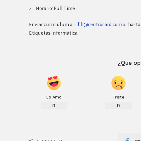
Logos y guia de
marca
Horario: Full Time.
Enviar currículum a
rr.hh@centrocard.com.ar
hasta 
Etiquetas
Informática
¿Que opi
Lo Amo
Triste
0
0
Comp
COMPARTIR EN