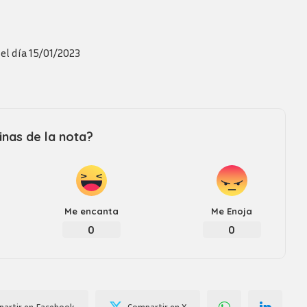
Revista consejo al dia
el día 15/01/2023
nas de la nota?
Me encanta
Me Enoja
0
0
artir en Facebook
Compartir en X