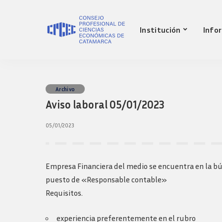
Nuestro Consejo
Mat
Institución
Info
Historia
Red 
Autoridades
Requ
matr
Comisiones
Jov
Ley de creacion
prof
Nuestro Consejo
Mat
Archivo
Transparencia
Fond
Aviso laboral 05/01/2023
Comisiones directivas
Historia
Red 
Bols
anteriores
Autoridades
Requ
05/01/2023
Presidentes
matr
Comisiones
Anteriores
Jov
Ley de creacion
Logos y guia de
prof
marca
Transparencia
Empresa Financiera del medio se encuentra en la bú
Fond
Comisiones directivas
puesto de «Responsable contable»
Bols
anteriores
Requisitos.
Presidentes
Anteriores
experiencia preferentemente en el rubro