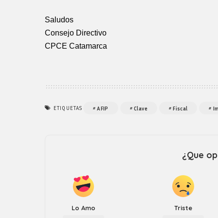
Logos y guia de
marca
Saludos
Consejo Directivo
CPCE Catamarca
ETIQUETAS
AFIP
Clave
Fiscal
I
¿Que opi
Lo Amo
Triste