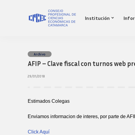
Nuestro Consejo
Mat
Institución
Info
Historia
Red 
Autoridades
Requ
matr
Comisiones
Jov
Ley de creacion
prof
Nuestro Consejo
Mat
Archivo
Transparencia
Fond
AFIP – Clave fiscal con turnos web pr
Comisiones directivas
Historia
Red 
Bols
anteriores
Autoridades
Requ
29/01/2018
Presidentes
matr
Comisiones
Anteriores
Jov
Ley de creacion
Logos y guia de
prof
marca
Transparencia
Estimados Colegas
Fond
Comisiones directivas
Bols
anteriores
Enviamos informacion de interes, por parte de AFI
Presidentes
Anteriores
Click Aquí